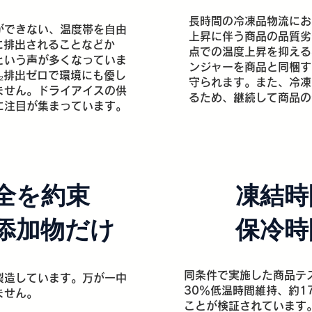
長時間の冷凍品物流にお
ができない、温度帯を自由
上昇に伴う商品の品質劣
に排出されることなどか
点での温度上昇を抑える
という声が多くなっていま
ンジャーを商品と同梱す
₂排出ゼロで環境にも優し
守られます。また、冷凍
ません。ドライアイスの供
るため、継続して商品の
に注目が集まっています。
全を約束
凍結時
添加物だけ
保冷時
同条件で実施した商品テ
製造しています。万が一中
30％低温時間維持、約1
ません。
ことが検証されています