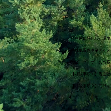
業務用に特化し、環境
特殊低温保冷剤アイス
ヘビーユーザーのお客
【相談事項１】現在使
【相談事項２】商品を
【相談事項３】冷やす
【相談事項４】もっと