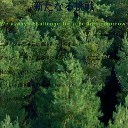
​新たなる挑戦
We always challenge for a better tomorrow.
に優しい最高品質の保冷剤を作りたい。

チェンジャーは、お客様の声をカタチに変えて生まれました。

様からいただいたのはこんな声です。

っている保冷剤を再利用したい

しっかり冷やしたい

表面積を大きくしたい

環境にやさしい外装にしたい
