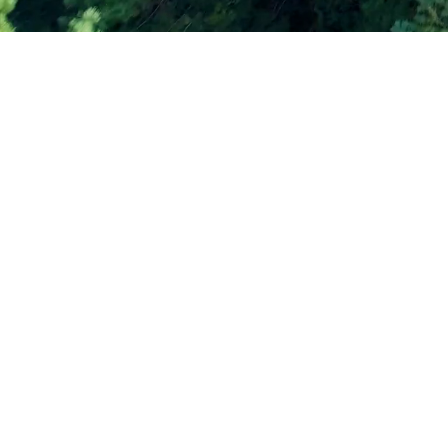
【相談事項５】保冷剤
【相談事項６】もっと
それをきっかけに業務
【相談事項１】現在使
（解決策）保冷剤の外
は、作業性、生産性が
化した商品開発を実施
【相談事項２】商品を
（解決策）現在使って
していました。熱交換
結果、プラスチックの