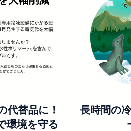
剤専用冷凍設備にかかる設
毎月発生する電気代を大幅
ありませんか？
水性ポリマー
を含んで
(*1)
プルです。
は、水道管をつまらせ破損せる原因と
とができません。
の代替品に！
長時間の
ロで環境を守る