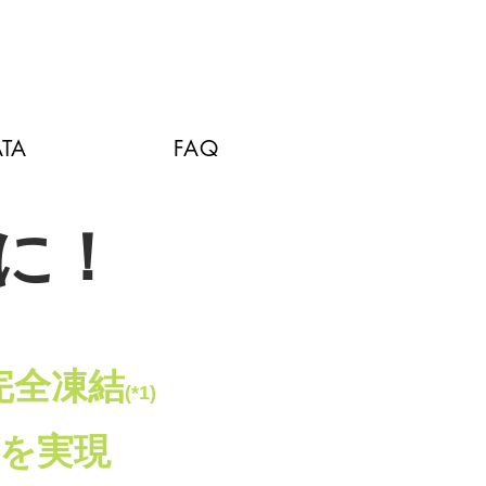
TA
FAQ
に！
完全凍結
(*1)
を実現