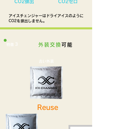
CO2排出
CO2ゼロ
アイスチェンジャーはドライアイスのように
CO2を排出しません。
3
外装交換
可能
特徴
古い外装
Reuse