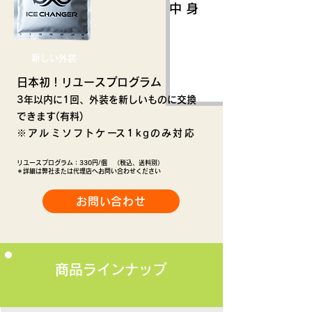
中 身
新しい外装
日本初！リユースプログラム
3
年以内に1回、外装を新しいものに交換
できます(有料)
※ ア ル ミ ソ フ ト ケ
ース 1 k g の み 対 応
リユースプログラム：330円/個 （税込、送料別）
＊詳細は弊社または代理店へお問い合わせください
お問い合わせ
商品ラインナップ